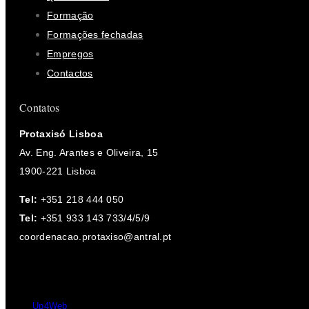
Formação
Formações fechadas
Empregos
Contactos
Contatos
Protaxisó Lisboa
Av. Eng. Arantes e Oliveira, 15
1900-221 Lisboa
Tel:
+351 218 444 050
Tel:
+351 933 143 733/4/5/9
coordenacao.protaxiso@antral.pt
Desde 2004 - 2026 © Protaxisó - Todos os direitos reservados.
by
Up4Web