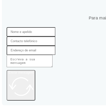
Para mai
Enviar mensagem