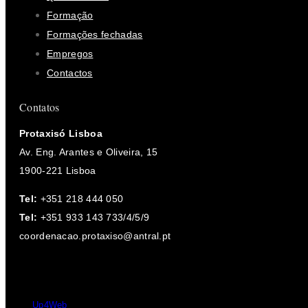
Formação
Formações fechadas
Empregos
Contactos
Contatos
Protaxisó Lisboa
Av. Eng. Arantes e Oliveira, 15
1900-221 Lisboa
Tel:
+351 218 444 050
Tel:
+351 933 143 733/4/5/9
coordenacao.protaxiso@antral.pt
Desde 2004 - 2026 © Protaxisó - Todos os direitos reservados.
by
Up4Web