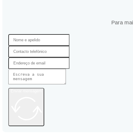
Para mai
Enviar mensagem