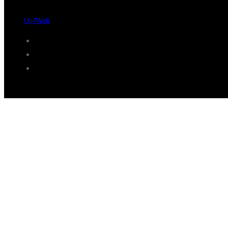
Desde 2004 - 2026 © Protaxisó - Todos os direitos reservados.
by
Up4Web