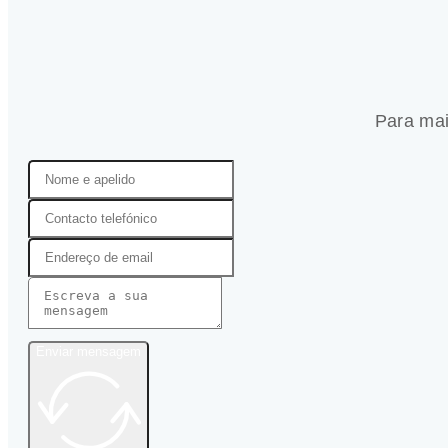
Para mai
Enviar mensagem