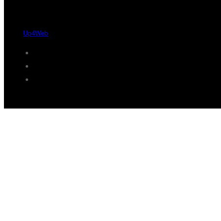
Desde 2004 - 2026 © Protaxisó - Todos os direitos reservados.
by
Up4Web