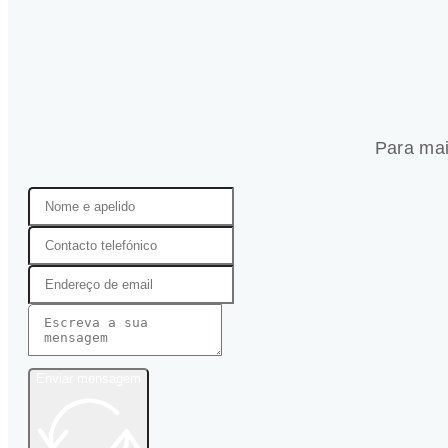
Para mai
Enviar mensagem