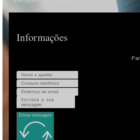
Inscrições até 25 Agosto 2025
Informações
Par
Enviar mensagem