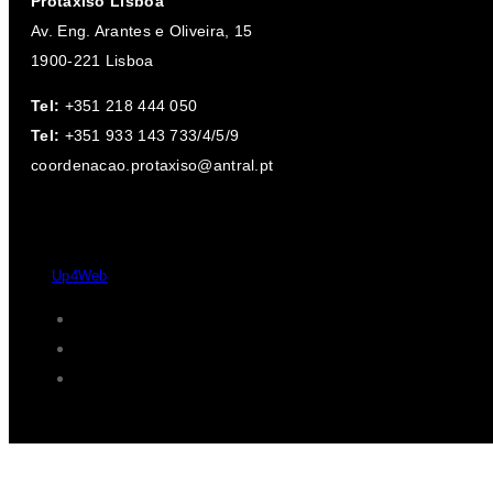
Protaxisó Lisboa
Av. Eng. Arantes e Oliveira, 15
1900-221 Lisboa
Tel:
+351 218 444 050
Tel:
+351 933 143 733/4/5/9
coordenacao.protaxiso@antral.pt
Desde 2004 - 2026 © Protaxisó - Todos os direitos reservados.
by
Up4Web