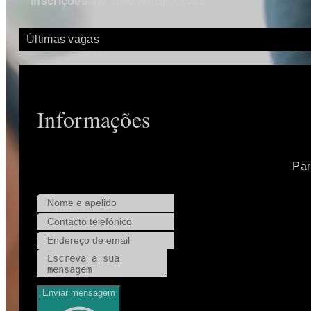
Inscrições até 1 Novembro 2025
Últimas vagas
Informações
Par
Enviar mensagem