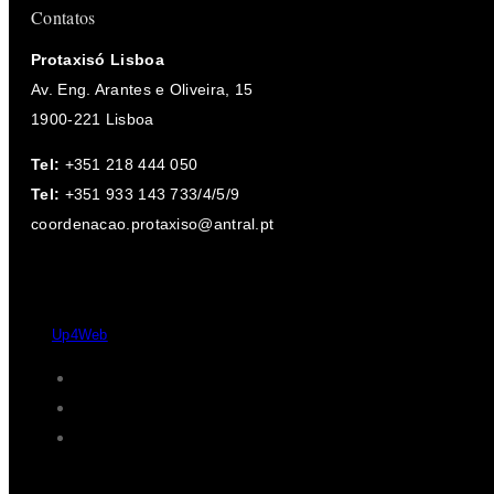
Contatos
Protaxisó Lisboa
Av. Eng. Arantes e Oliveira, 15
1900-221 Lisboa
Tel:
+351 218 444 050
Tel:
+351 933 143 733/4/5/9
coordenacao.protaxiso@antral.pt
Desde 2004 - 2026 © Protaxisó - Todos os direitos reservados.
by
Up4Web