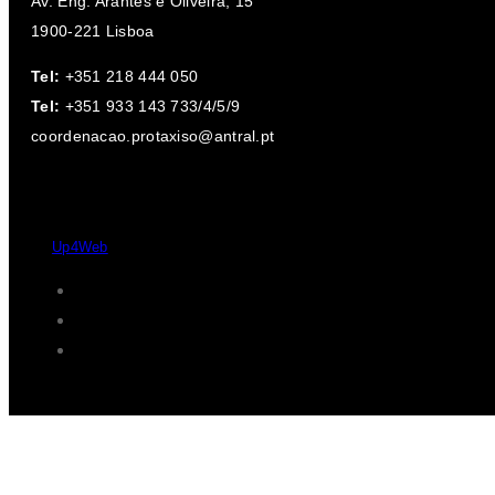
Av. Eng. Arantes e Oliveira, 15
1900-221 Lisboa
Tel:
+351 218 444 050
Tel:
+351 933 143 733/4/5/9
coordenacao.protaxiso@antral.pt
Desde 2004 - 2026 © Protaxisó - Todos os direitos reservados.
by
Up4Web