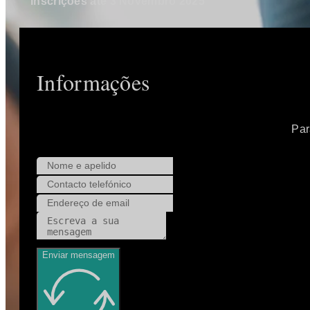
Inscrições até 3 Novembro 2025
Informações
Par
Enviar mensagem