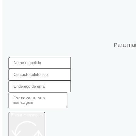
Para mai
Enviar mensagem