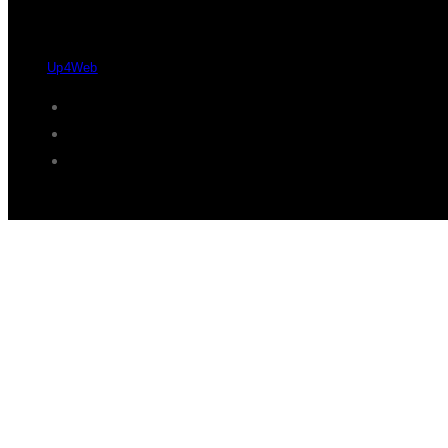
Desde 2004 - 2026 © Protaxisó - Todos os direitos reservados.
by
Up4Web