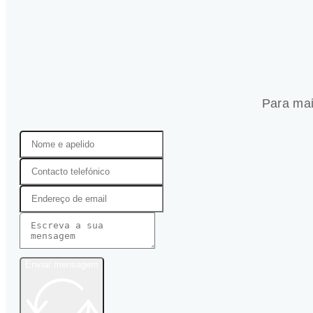
Para mai
Enviar mensagem