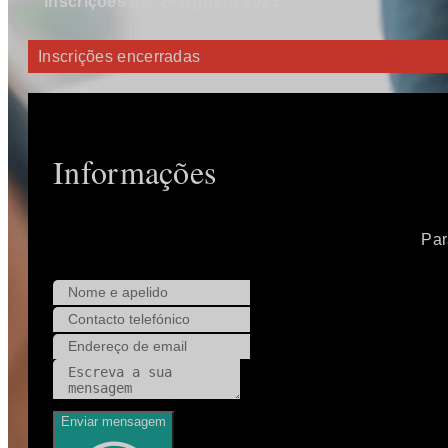
Inscrições até 26 Agosto 2025
Inscrições encerradas
Informações
Par
Enviar mensagem