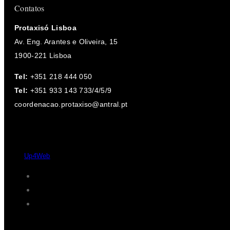
Contatos
Protaxisó Lisboa
Av. Eng. Arantes e Oliveira, 15
1900-221 Lisboa
Tel:
+351 218 444 050
Tel:
+351 933 143 733/4/5/9
coordenacao.protaxiso@antral.pt
Desde 2004 - 2026 © Protaxisó - Todos os direitos reservados.
by
Up4Web