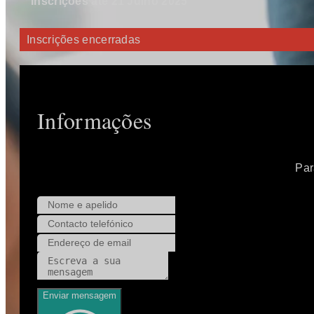
Inscrições até 21 Julho 2025
Inscrições encerradas
Informações
Par
Enviar mensagem