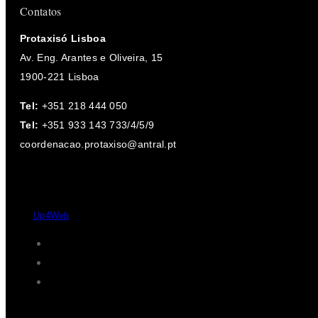
Contatos
Protaxisó Lisboa
Av. Eng. Arantes e Oliveira, 15
1900-221 Lisboa
Tel:
+351 218 444 050
Tel:
+351 933 143 733/4/5/9
coordenacao.protaxiso@antral.pt
Desde 2004 - 2026 © Protaxisó - Todos os direitos reservados.
by
Up4Web