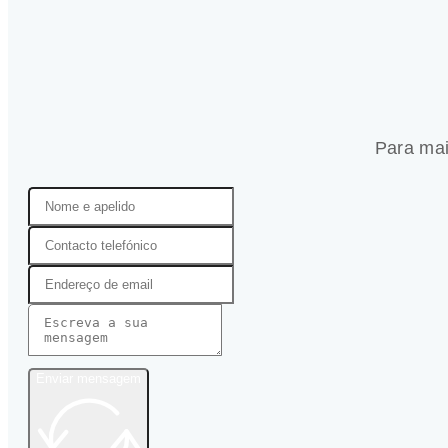
Para mai
Enviar mensagem