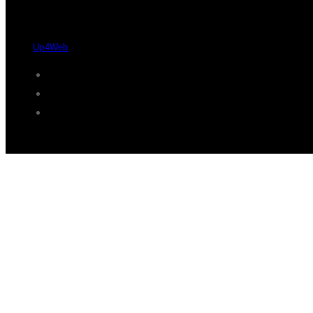
Desde 2004 - 2026 © Protaxisó - Todos os direitos reservados.
by
Up4Web