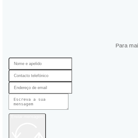
Para mai
Enviar mensagem