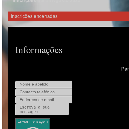
Inscrições até 18 Agosto 2025
Inscrições encerradas
Informações
Par
Enviar mensagem