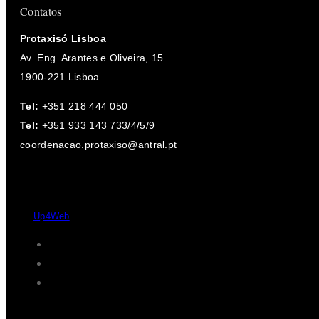
Contatos
Protaxisó Lisboa
Av. Eng. Arantes e Oliveira, 15
1900-221 Lisboa
Tel:
+351 218 444 050
Tel:
+351 933 143 733/4/5/9
coordenacao.protaxiso@antral.pt
Desde 2004 - 2026 © Protaxisó - Todos os direitos reservados.
by
Up4Web