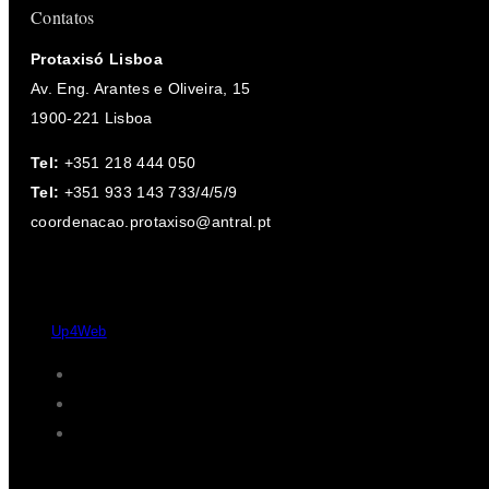
Contatos
Protaxisó Lisboa
Av. Eng. Arantes e Oliveira, 15
1900-221 Lisboa
Tel:
+351 218 444 050
Tel:
+351 933 143 733/4/5/9
coordenacao.protaxiso@antral.pt
Desde 2004 - 2026 © Protaxisó - Todos os direitos reservados.
by
Up4Web