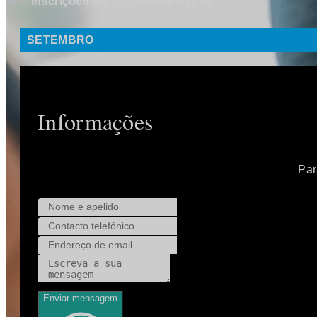
Inscrições até 21 Setembro 2026
SETEMBRO
Informações
Par
Enviar mensagem