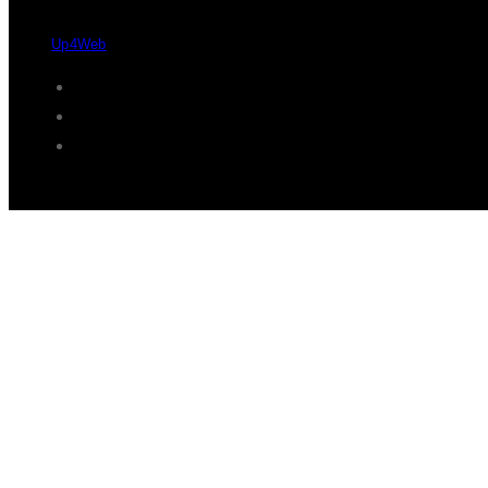
Desde 2004 - 2026 © Protaxisó - Todos os direitos reservados.
by
Up4Web