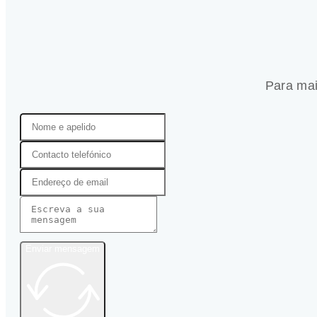
Para mai
Enviar mensagem