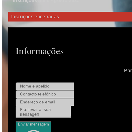
Inscrições até 6 Agosto 2025
Inscrições encerradas
Informações
Par
Enviar mensagem