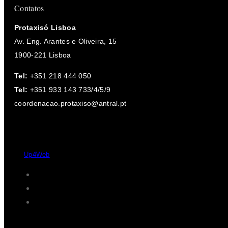
Contatos
Protaxisó Lisboa
Av. Eng. Arantes e Oliveira, 15
1900-221 Lisboa
Tel:
+351 218 444 050
Tel:
+351 933 143 733/4/5/9
coordenacao.protaxiso@antral.pt
Desde 2004 - 2026 © Protaxisó - Todos os direitos reservados.
by
Up4Web