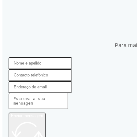
Para mai
Enviar mensagem