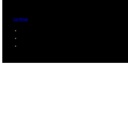
Desde 2004 - 2026 © Protaxisó - Todos os direitos reservados.
by
Up4Web